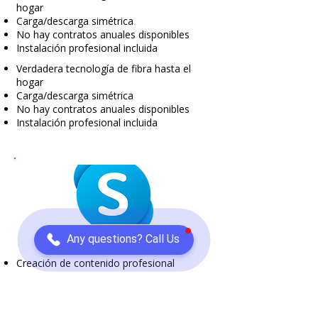
hogar
Carga/descarga simétrica
No hay contratos anuales disponibles
Instalación profesional incluida
Verdadera tecnología de fibra hasta el
hogar
Carga/descarga simétrica
No hay contratos anuales disponibles
Instalación profesional incluida
Fibra multigigabit
Any questions? Call Us
Creación de contenido profesional
Múltiples transmisiones 4K/8K
Transferencias instantáneas de archivos
grandes
Conectividad a prueba de futuro