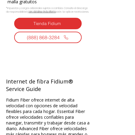
malla gratuitos
*Impuestos y cargos adicionales sujetos a cambios. Consulte el descargo
Ver detalles de la oferta.
de responsabilidad para obtener más información. Se aplican restricciones.
Tienda Fidium
(888) 868-3284
Internet de fibra Fidium®
Service Guide
Fidium Fiber ofrece internet de alta
velocidad con opciones de velocidad
flexibles para cada hogar. Essential Fiber
ofrece velocidades confiables para
navegar, transmitir y trabajar desde casa a
diario. Advanced Fiber ofrece velocidades
más rápidas para hogares más grandes o