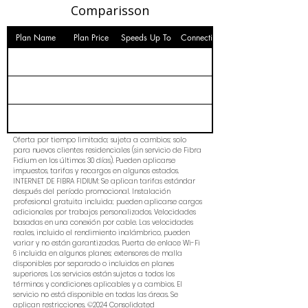
Comparisson
Plan Name
Plan Price
Speeds Up To
Connection
Oferta por tiempo limitado; sujeta a cambios; solo
para nuevos clientes residenciales (sin servicio de Fibra
Fidium en los últimos 30 días). Pueden aplicarse
impuestos, tarifas y recargos en algunos estados.
INTERNET DE FIBRA FIDIUM: Se aplican tarifas estándar
después del período promocional. Instalación
profesional gratuita incluida; pueden aplicarse cargos
adicionales por trabajos personalizados. Velocidades
basadas en una conexión por cable. Las velocidades
reales, incluido el rendimiento inalámbrico, pueden
variar y no están garantizadas. Puerta de enlace Wi-Fi
6 incluida en algunos planes; extensores de malla
disponibles por separado o incluidos en planes
superiores. Los servicios están sujetos a todos los
términos y condiciones aplicables y a cambios. El
servicio no está disponible en todas las áreas. Se
aplican restricciones. ©2024 Consolidated