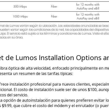
for 12 months with
500 Mbps
Fiber
AutoPay and eBill
for 12 months with
1000 Mbps
Fiber
AutoPay and eBill
ternet de Lumos varían según la ubicación. Las velocidades anunciadas se bas
eden variar según las condiciones de la red, las capacidades del dispositivo 
ipo. El servicio está sujeto a los términos y condiciones de Lumos. Visite el
ecios en su área.
et de Lumos Installation Options a
ibra óptica de alta velocidad, enfocado principalmente en m
esenta un resumen de las tarifas típicas:
rece instalación profesional para nuevos clientes, especialm
cional. El costo de instalación suele ser de unos $100, aun
cos del servicio.
 opción de autoinstalación para quienes prefieren evitar los
os $9.99, que cubre el costo del módem y el enrutador (o pue