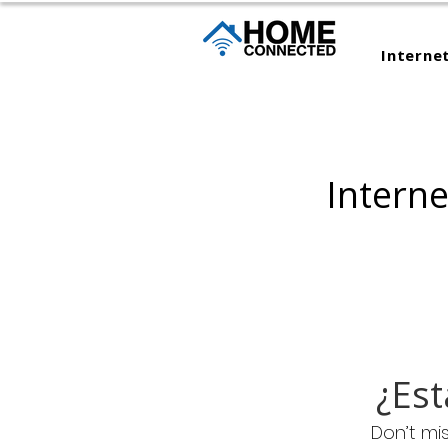
Interne
Intern
¿Est
Don’t mi