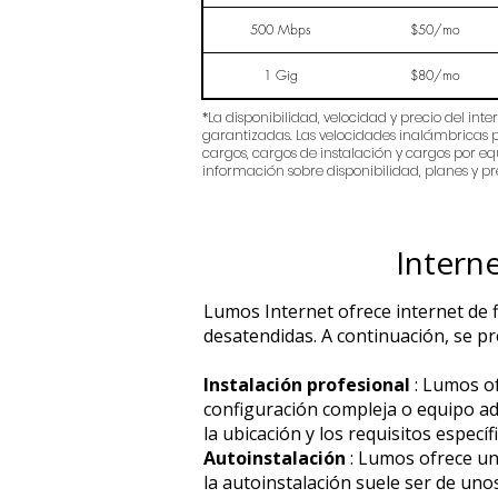
500 Mbps
$50/mo
1 Gig
$80/mo
*La disponibilidad, velocidad y precio del in
garantizadas. Las velocidades inalámbricas pu
cargos, cargos de instalación y cargos por equ
información sobre disponibilidad, planes y pr
Intern
Lumos Internet ofrece internet de f
desatendidas. A continuación, se pr
Instalación profesional
: Lumos of
configuración compleja o equipo adi
la ubicación y los requisitos específi
Autoinstalación
: Lumos ofrece una
la autoinstalación suele ser de un