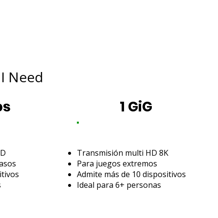
I Need
ps
1 GiG
HD
Transmisión multi HD 8K
rasos
Para juegos extremos
itivos
Admite más de 10 dispositivos
s
Ideal para 6+ personas