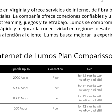
en Virginia y ofrece servicios de internet de fibra ó
ciales. La compañía ofrece conexiones confiables y u
 streaming, juegos y teletrabajo. Lumos se comprome
ápido y mejorar la conectividad en regiones desaten
a atención al cliente, Lumos busca mejorar la experi
nternet de Lumos Plan Compariss
Speeds Up To
Connection
Deal
for 12 months with
2000 Mbps
Fiber
AutoPay and eBill
for 12 months with
5000 Mbps
Fiber
AutoPay and eBill
for 12 months with
8000 Mbps
Fiber
AutoPay and eBill
for 12 months with
200 Mbps
Fiber
AutoPay and eBill