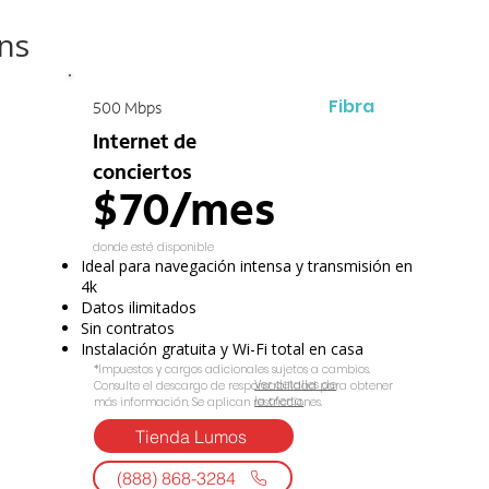
ns
Fibra
500 Mbps
Internet de
conciertos
$70/mes
donde esté disponible
Ideal para navegación intensa y transmisión en
4k
Datos ilimitados
Sin contratos
Instalación gratuita y Wi-Fi total en casa
*Impuestos y cargos adicionales sujetos a cambios.
Ver detalles de
Consulte el descargo de responsabilidad para obtener
la oferta.
más información. Se aplican restricciones.
Tienda Lumos
(888) 868-3284