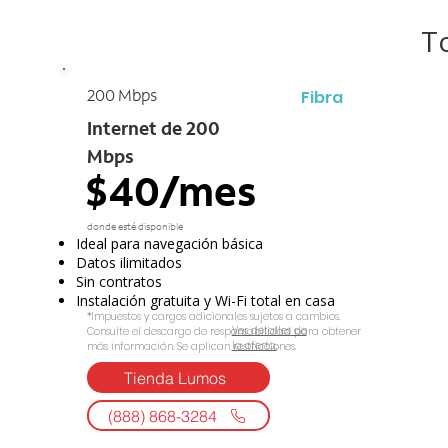
T
Fibra
200 Mbps
Internet de 200
Mbps
$40/mes
donde esté disponible
Ideal para navegación básica
Datos ilimitados
Sin contratos
Instalación gratuita y Wi-Fi total en casa
*Impuestos y cargos adicionales sujetos a cambios.
Ver detalles de
Consulte el descargo de responsabilidad para obtener
la oferta.
más información. Se aplican restricciones.
Tienda Lumos
(888) 868-3284