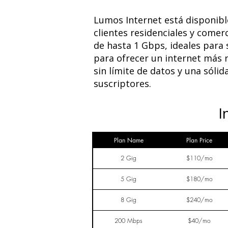
Lumos Internet está disponible 
clientes residenciales y comer
de hasta 1 Gbps, ideales para
para ofrecer un internet más r
sin límite de datos y una sólid
suscriptores.
I
Plan Name
Plan Price
2 Gig
$110/mo
5 Gig
$180/mo
8 Gig
$240/mo
200 Mbps
$40/mo