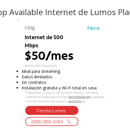
op Available Internet de Lumos Pla
Fibra
1 Gig
Internet de 500
Mbps
$50/mes
donde esté disponible
Ideal para streaming
Datos ilimitados
Sin contratos
Instalación gratuita y Wi-Fi total en casa
*Impuestos y cargos adicionales sujetos a cambios.
Ver detalles de
Consulte el descargo de responsabilidad para obtener
la oferta.
más información. Se aplican restricciones.
Tienda Lumos
(888) 868-3284