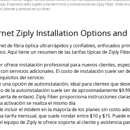
o. El servicio está sujeto a los términos y condiciones de Ziply Fiber. Visite el
, planes y precios en su área.
rnet Ziply Installation Options and
rnet de fibra óptica ultrarrápidos y confiables, enfocados p
co. Aquí tiene un resumen de las tarifas típicas de Ziply Fiber
ber ofrece instalación profesional para nuevos clientes, esp
con servicios adicionales. El costo de instalación suele ser
quisitos del servicio.
ce una opción de autoinstalación, ideal para clientes que des
osto de la autoinstalación suele ser de aproximadamente $9.99
rta de enlace). Ziply Fiber proporciona instrucciones clara
a activación se realiza el mismo día.
ele incluir el módem en la mayoría de los planes sin costo adi
una tarifa mensual, que suele rondar entre $10 y $15. Puede e
 equipo de Ziply le ofrece soporte al cliente y asistencia p