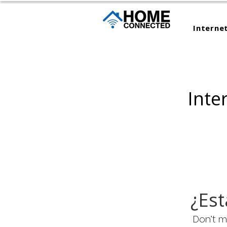
Interne
Inte
¿Est
Don’t m