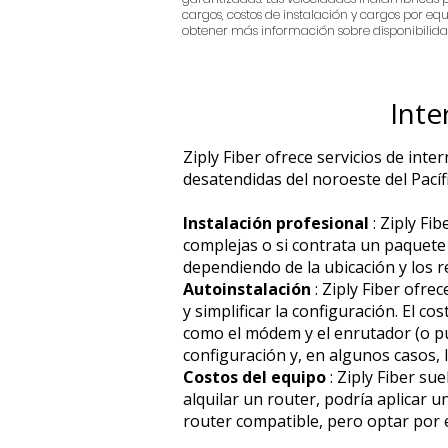
cargos, costos de instalación y cargos por equip
obtener más información sobre disponibilidad
Inte
Ziply Fiber ofrece servicios de inte
desatendidas del noroeste del Pacífi
Instalación profesional
: Ziply Fi
complejas o si contrata un paquete 
dependiendo de la ubicación y los re
Autoinstalación
: Ziply Fiber ofre
y simplificar la configuración. El c
como el módem y el enrutador (o pue
configuración y, en algunos casos, l
Costos del equipo
: Ziply Fiber su
alquilar un router, podría aplicar 
router compatible, pero optar por el