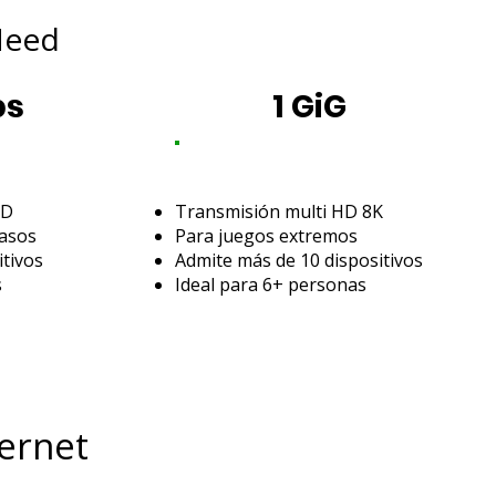
Need
ps
1 GiG
HD
Transmisión multi HD 8K
rasos
Para juegos extremos
itivos
Admite más de 10 dispositivos
s
Ideal para 6+ personas
ternet