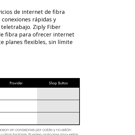
cios de internet de fibra
 conexiones rápidas y
teletrabajo. Ziply Fiber
e fibra para ofrecer internet
planes flexibles, sin límite
Provider
Shop Button
 basan en conexiones por cable y no están
y otros factores. Pueden aplicarse impuestos,