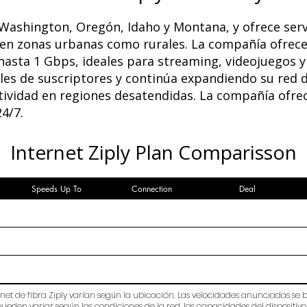
 Washington, Oregón, Idaho y Montana, y ofrece servi
o en zonas urbanas como rurales. La compañía ofrece
hasta 1 Gbps, ideales para streaming, videojuegos y 
iles de suscriptores y continúa expandiendo su red d
ividad en regiones desatendidas. La compañía ofrece 
24/7.
Internet Ziply Plan Comparisson
Speeds Up To
Connection
Deal
ternet de fibra Ziply varían según la ubicación. Las velocidades anunciadas se
eden variar según las condiciones de la red, las capacidades del dispositivo 