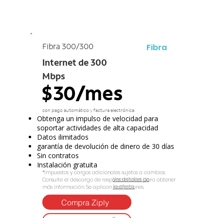
Fibra
Fibra 300/300
Internet de 300
Mbps
$30/mes
con pago automático y factura electrónica
Obtenga un impulso de velocidad para
soportar actividades de alta capacidad
Datos ilimitados
garantía de devolución de dinero de 30 días
Sin contratos
Instalación gratuita
*Impuestos y cargos adicionales sujetos a cambios.
Ver detalles de
Consulte el descargo de responsabilidad para obtener
la oferta.
más información. Se aplican restricciones.
Compra Ziply