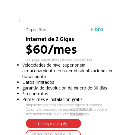
Fibra
Gig de fibra
Internet de 2 Gigas
$60/mes
con pago automático y factura electrónica
Velocidades de nivel superior sin
almacenamiento en búfer ni ralentizaciones en
horas punta
Datos ilimitados
garantía de devolución de dinero de 30 días
Sin contratos
Primer mes e instalación gratis
*Impuestos y cargos adicionales sujetos a cambios.
Ver detalles de
Consulte el descargo de responsabilidad para obtener
la oferta.
más información. Se aplican restricciones.
Compra Ziply
(888) 868-3284