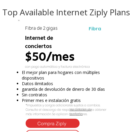
Top Available Internet Ziply Plans
Fibra
Fibra de 2 gigas
Internet de
conciertos
$50/mes
con pago automático y factura electrónica
El mejor plan para hogares con múltiples
dispositivos
Datos ilimitados
garantía de devolución de dinero de 30 días
Sin contratos
Primer mes e instalación gratis
*Impuestos y cargos adicionales sujetos a cambios.
Ver detalles de
Consulte el descargo de responsabilidad para obtener
la oferta.
más información. Se aplican restricciones.
Compra Ziply