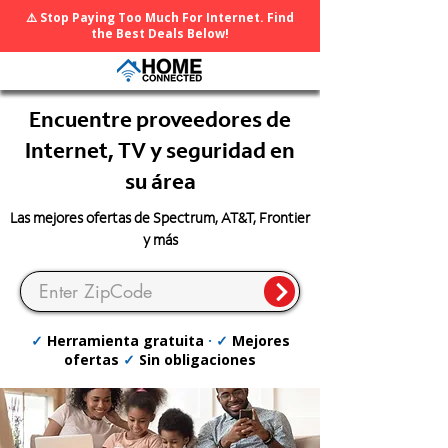
⚠️ Stop Paying Too Much For Internet. Find
the Best Deals Below!
Encuentre proveedores de
Internet, TV y seguridad en
su área
Las mejores ofertas de Spectrum, AT&T, Frontier
y más
✓
Herramienta gratuita
· ✓
Mejores
ofertas
✓
Sin obligaciones