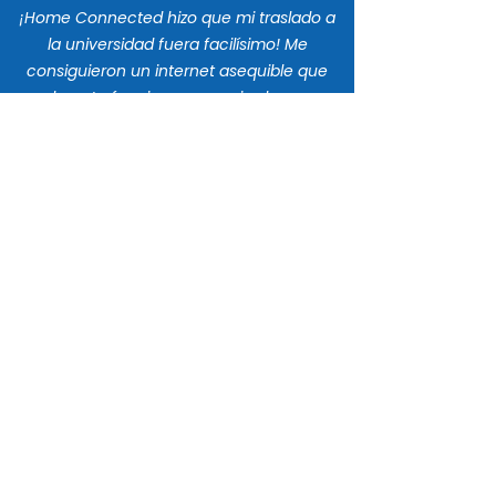
¡Home Connected hizo que mi traslado a
la universidad fuera facilísimo! Me
consiguieron un internet asequible que
realmente funciona para mis clases en
línea y mis juegos.
Saved
$600/year
Mike R.
Como teletrabajador, necesitaba internet
rápido y confiable. ¡Instalaron mi conexión
de fibra incluso antes de mudarme!
Saved