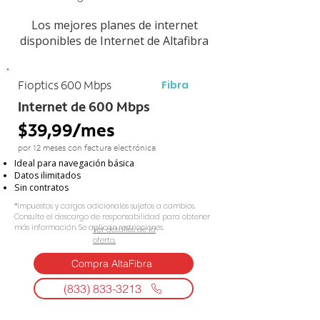
Los mejores planes de internet
disponibles de Internet de Altafibra
Fibra
Fioptics 600 Mbps
Internet de 600 Mbps
$39,99/mes
por 12 meses con factura electrónica
Ideal para navegación básica
Datos ilimitados
Sin contratos
*Impuestos y cargos adicionales sujetos a cambios.
Consulte el descargo de responsabilidad para obtener
más información. Se aplican restricciones.
Ver detalles de la
oferta.
Compra AltaFibra
(833) 833-3213