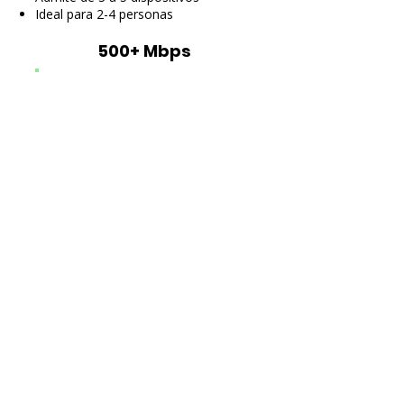
Ideal para 2-4 personas
500+ Mbps
Transmisión multi 4K HD
Juegos en línea sin retrasos
Admite de 5 a 10 dispositivos
Ideal para 2-8 personas
1 GiG
Transmisión multi HD 8K
Para juegos extremos
Admite más de 10 dispositivos
Ideal para 6+ personas
Pruebe su velocidad actual de Internet