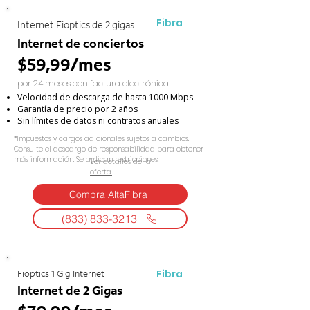
Fibra
Internet Fioptics de 2 gigas
Internet de conciertos
$59,99/mes
por 24 meses con factura electrónica
Velocidad de descarga de hasta 1000 Mbps
Garantía de precio por 2 años
Sin límites de datos ni contratos anuales
*Impuestos y cargos adicionales sujetos a cambios.
Consulte el descargo de responsabilidad para obtener
más información. Se aplican restricciones.
Ver detalles de la
oferta.
Compra AltaFibra
(833) 833-3213
Fibra
Fioptics 1 Gig Internet
Internet de 2 Gigas