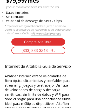
$79,99/mes
por 36 meses con factura electrónica
Datos ilimitados
Sin contratos
Velocidad de descarga de hasta 2 Gbps
*Impuestos y cargos adicionales sujetos a cambios.
Consulte el descargo de responsabilidad para obtener
más información. Se aplican restricciones.
Ver detalles de la oferta.
Compra AltaFibra
(833) 833-3213
Internet de Altafibra Guía de Servicio
Altafiber Internet ofrece velocidades de
fibra óptica ultrarrápidas y confiables para
streaming, juegos y teletrabajo. Disfruta
de velocidades de carga y descarga
simétricas, sin límite de datos y WiFi para
todo el hogar para una conectividad fluida.
Ideal para múltiples dispositivos, Altafiber