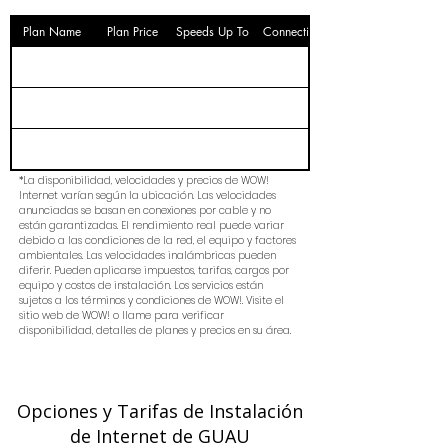
Plan Name
Plan Price
Speeds Up To
Connection
*La disponibilidad, velocidades y precios de WOW!
Internet varían según la ubicación. Las velocidades
anunciadas se basan en conexiones por cable y no
están garantizadas. El rendimiento real puede variar
debido a las condiciones de la red, el equipo y factores
ambientales. Las velocidades inalámbricas pueden
diferir. Pueden aplicarse impuestos, tarifas, cargos por
equipo y costos de instalación. Los servicios están
sujetos a los términos y condiciones de WOW!. Visite el
sitio web de WOW! o llame para verificar
disponibilidad, detalles de planes y precios en su área.
Opciones y Tarifas de Instalación
de Internet de GUAU