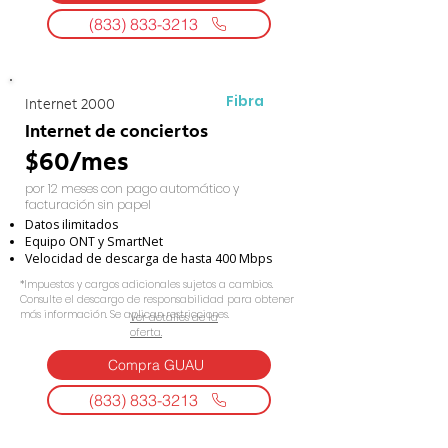
(833) 833-3213
Fibra
Internet 2000
Internet de conciertos
$60/mes
por 12 meses con pago automático y
facturación sin papel
Datos ilimitados
Equipo ONT y SmartNet
Velocidad de descarga de hasta 400 Mbps
*Impuestos y cargos adicionales sujetos a cambios.
Consulte el descargo de responsabilidad para obtener
más información. Se aplican restricciones.
Ver detalles de la
oferta.
Compra GUAU
(833) 833-3213