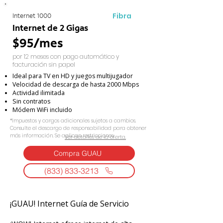
Fibra
Internet 1000
Internet de 2 Gigas
$95/mes
por 12 meses con pago automático y
facturación sin papel
Ideal para TV en HD y juegos multijugador
Velocidad de descarga de hasta 2000 Mbps
Actividad ilimitada
Sin contratos
Módem WiFi incluido
*Impuestos y cargos adicionales sujetos a cambios.
Consulte el descargo de responsabilidad para obtener
más información. Se aplican restricciones.
Ver detalles de la oferta.
Compra GUAU
(833) 833-3213
¡GUAU! Internet Guía de Servicio