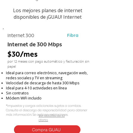
Los mejores planes de internet
disponibles de ¡GUAU! Internet
Fibra
Internet 300
Internet de 300 Mbps
$30/mes
por 12 meses con pago automático y facturación sin
papel
Ideal para correo electrónico, navegación web,
redes sociales y TV en streaming
Velocidad de descarga de hasta 300 Mbps
Ideal para 4-10 actividades en línea
Sin contratos
Módem WiFi incluido
*Impuestos y cargos adicionales sujetos a cambios.
Consulte el descargo de responsabilidad para obtener
más información. Se aplican restricciones.
Ver detalles de la
oferta.
Compra GUAU