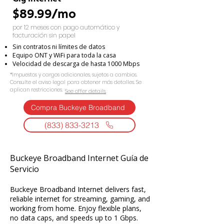
$89.99/mo
por 12 meses con pago automático y
facturación sin papel
Sin contratos ni límites de datos
Equipo ONT y WiFi para toda la casa
Velocidad de descarga de hasta 1000 Mbps
*Impuestos y cargos adicionales, sujetos a cambios.
Consulte el aviso legal para obtener más detalles. Se
aplican restricciones.
See offer details.​​
Compra Buckeye Broadband
(833) 833-3213
Buckeye Broadband Internet Guía de
Servicio
Buckeye Broadband Internet delivers fast,
reliable internet for streaming, gaming, and
working from home. Enjoy flexible plans,
no data caps, and speeds up to 1 Gbps.