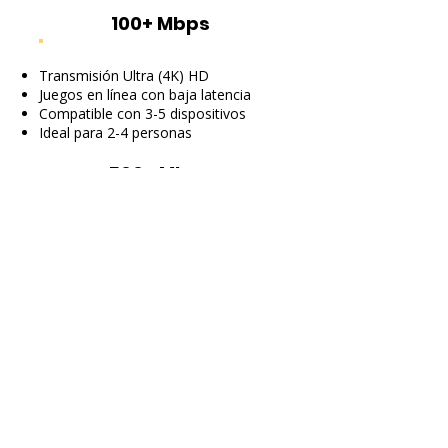
100+ Mbps
Transmisión Ultra (4K) HD
Juegos en línea con baja latencia
Compatible con 3-5 dispositivos
Ideal para 2-4 personas
500+ Mbps
Transmisión en HD 4K múltiple
Juegos en línea sin retrasos
Compatible con 5-10 dispositivos
Ideal para 2-8 personas
1 GiG
Transmisión Multi 8K HD
Para juegos extremos
Compatible con más de 10 dispositivos
Ideal para más de 6 personas