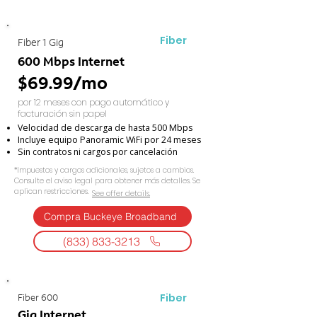
Fiber
Fiber 1 Gig
600 Mbps Internet
$69.99/mo
por 12 meses con pago automático y
facturación sin papel
Velocidad de descarga de hasta 500 Mbps
Incluye equipo Panoramic WiFi por 24 meses
Sin contratos ni cargos por cancelación
*Impuestos y cargos adicionales, sujetos a cambios.
Consulte el aviso legal para obtener más detalles. Se
aplican restricciones.
See offer details.​​
Compra Buckeye Broadband
(833) 833-3213
Fiber
Fiber 600
Gig Internet