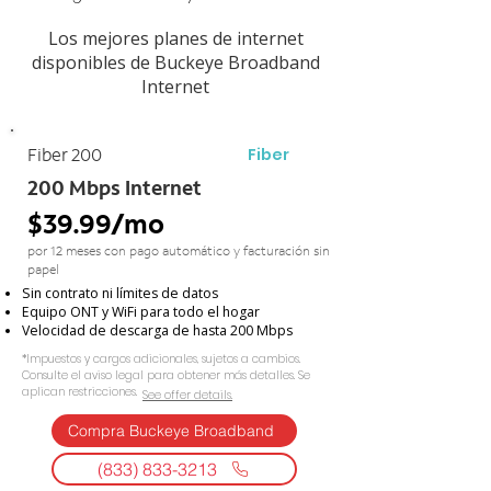
Los mejores planes de internet
disponibles de Buckeye Broadband
Internet
Fiber
Fiber 200
200 Mbps Internet
$39.99/mo
por 12 meses con pago automático y facturación sin
papel
Sin contrato ni límites de datos
Equipo ONT y WiFi para todo el hogar
Velocidad de descarga de hasta 200 Mbps
*Impuestos y cargos adicionales, sujetos a cambios.
Consulte el aviso legal para obtener más detalles. Se
aplican restricciones.
See offer details.​​
Compra Buckeye Broadband
(833) 833-3213