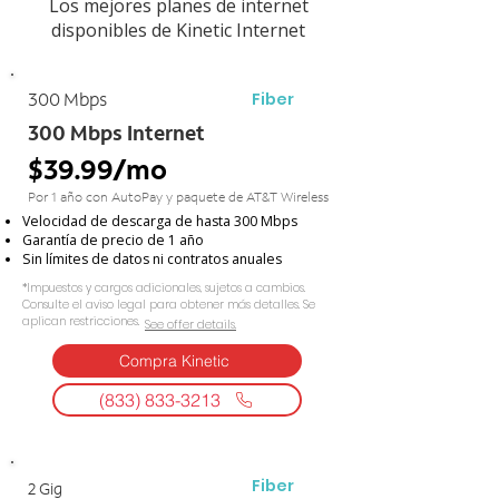
Los mejores planes de internet
disponibles de Kinetic Internet
Fiber
300 Mbps
300 Mbps Internet
$39.99/mo
Por 1 año con AutoPay y paquete de AT&T Wireless
Velocidad de descarga de hasta 300 Mbps
Garantía de precio de 1 año
Sin límites de datos ni contratos anuales
*Impuestos y cargos adicionales, sujetos a cambios.
Consulte el aviso legal para obtener más detalles. Se
aplican restricciones.
See offer details.​​
Compra Kinetic
(833) 833-3213
Fiber
2 Gig