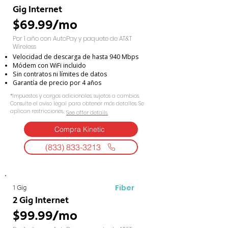
Gig Internet
$69.99/mo
Por 1 año con AutoPay y paquete de AT&T
Wireless
Velocidad de descarga de hasta 940 Mbps
Módem con WiFi incluido
Sin contratos ni límites de datos
Garantía de precio por 4 años
*Impuestos y cargos adicionales, sujetos a cambios.
Consulte el aviso legal para obtener más detalles. Se
aplican restricciones.
See offer details.​​
Compra Kinetic
(833) 833-3213
Fiber
1 Gig
2 Gig Internet
$99.99/mo