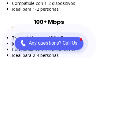
Compatible con 1-2 dispositivos
Ideal para 1-2 personas
100+ Mbps
Transmisión Ultra (4K) HD
Any questions? Call Us
Juegos en línea con baja latencia
Compatible con 3-5 dispositivos
Ideal para 2-4 personas
500+ Mbps
Transmisión en HD 4K múltiple
Juegos en línea sin retrasos
Compatible con 5-10 dispositivos
Ideal para 2-8 personas
1 GiG
Transmisión Multi 8K HD
Para juegos extremos