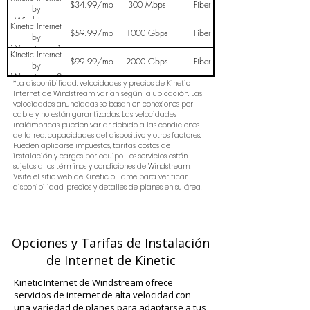
100 Mbps
$34.99/mo
300 Mbps
Fiber
by
Windstream
Kinetic Internet
300 Mbps
$59.99/mo
1000 Gbps
Fiber
by
Windstream 1
Kinetic Internet
Gig
$99.99/mo
2000 Gbps
Fiber
by
Windstream 2
*La disponibilidad, velocidades y precios de Kinetic
Gig
Internet de Windstream varían según la ubicación. Las
velocidades anunciadas se basan en conexiones por
cable y no están garantizadas. Las velocidades
inalámbricas pueden variar debido a las condiciones
de la red, capacidades del dispositivo y otros factores.
Pueden aplicarse impuestos, tarifas, costos de
instalación y cargos por equipo. Los servicios están
sujetos a los términos y condiciones de Windstream.
Visite el sitio web de Kinetic o llame para verificar
disponibilidad, precios y detalles de planes en su área.
Opciones y Tarifas de Instalación
de Internet de Kinetic
Kinetic Internet de Windstream ofrece
servicios de internet de alta velocidad con
una variedad de planes para adaptarse a tus