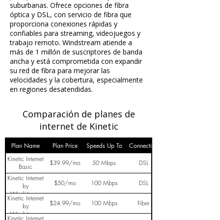
suburbanas. Ofrece opciones de fibra
óptica y DSL, con servicio de fibra que
proporciona conexiones rápidas y
confiables para streaming, videojuegos y
trabajo remoto. Windstream atiende a
más de 1 millón de suscriptores de banda
ancha y está comprometida con expandir
su red de fibra para mejorar las
velocidades y la cobertura, especialmente
en regiones desatendidas.
Comparación de planes de
internet de Kinetic
Plan Name
Plan Price
Speeds Up To
Connection
Kinetic Internet
$39.99/mo
50 Mbps
DSL
Basic
Kinetic Internet
$50/mo
100 Mbps
DSL
by
Windstream
Kinetic Internet
100
$24.99/mo
100 Mbps
Fiber
by
Windstream
Kinetic Internet