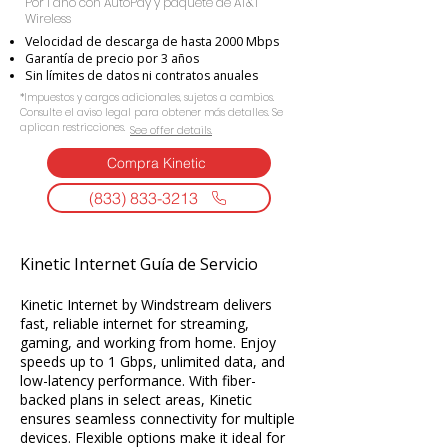
Por 1 año con AutoPay y paquete de AT&T
Wireless
Velocidad de descarga de hasta 2000 Mbps
Garantía de precio por 3 años
Sin límites de datos ni contratos anuales
*Impuestos y cargos adicionales, sujetos a cambios.
Consulte el aviso legal para obtener más detalles. Se
aplican restricciones.
See offer details.​​
Compra Kinetic
(833) 833-3213
Kinetic Internet Guía de Servicio
Kinetic Internet by Windstream delivers
fast, reliable internet for streaming,
gaming, and working from home. Enjoy
speeds up to 1 Gbps, unlimited data, and
low-latency performance. With fiber-
backed plans in select areas, Kinetic
ensures seamless connectivity for multiple
devices. Flexible options make it ideal for