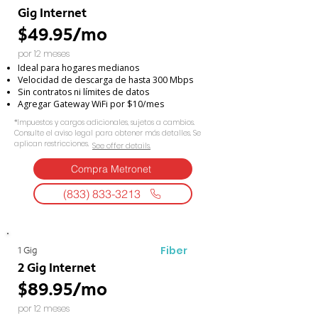
Gig Internet
$49.95/mo
por 12 meses
Ideal para hogares medianos
Velocidad de descarga de hasta 300 Mbps
Sin contratos ni límites de datos
Agregar Gateway WiFi por $10/mes
*Impuestos y cargos adicionales, sujetos a cambios.
Consulte el aviso legal para obtener más detalles. Se
aplican restricciones.
See offer details.​​
Compra Metronet
(833) 833-3213
Fiber
1 Gig
2 Gig Internet
$89.95/mo
por 12 meses