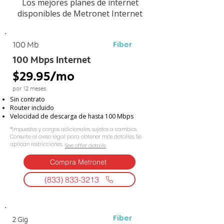
Los mejores planes de internet
disponibles de Metronet Internet
Fiber
100 Mb
100 Mbps Internet
$29.95/mo
por 12 meses
Sin contrato
Router incluido
Velocidad de descarga de hasta 100 Mbps
*Impuestos y cargos adicionales, sujetos a cambios.
Consulte el aviso legal para obtener más detalles. Se
aplican restricciones.
See offer details.​​
Compra Metronet
(833) 833-3213
Fiber
2 Gig