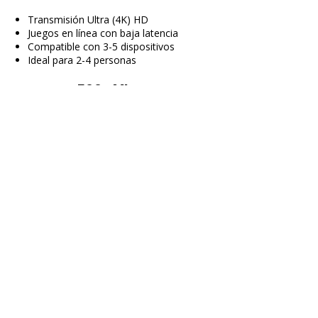
Transmisión Ultra (4K) HD
Juegos en línea con baja latencia
Compatible con 3-5 dispositivos
Ideal para 2-4 personas
500+ Mbps
Transmisión en HD 4K múltiple
Juegos en línea sin retrasos
Compatible con 5-10 dispositivos
Ideal para 2-8 personas
1 GiG
Transmisión Multi 8K HD
Para juegos extremos
Compatible con más de 10 dispositivos
Ideal para más de 6 personas